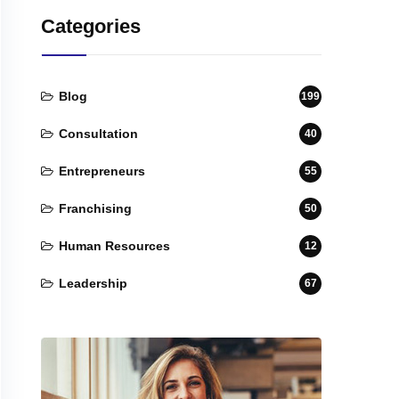
Categories
Blog
199
Consultation
40
Entrepreneurs
55
Franchising
50
Human Resources
12
Leadership
67