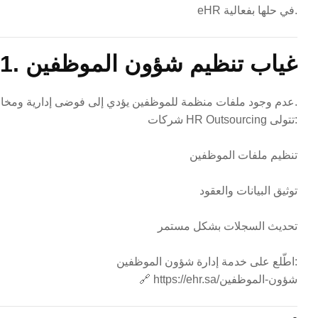
eHR في حلها بفعالية.
1. غياب تنظيم شؤون الموظفين
عدم وجود ملفات منظمة للموظفين يؤدي إلى فوضى إدارية ومخاطر قانونية.
شركات HR Outsourcing تتولى:
تنظيم ملفات الموظفين
توثيق البيانات والعقود
تحديث السجلات بشكل مستمر
اطّلع على خدمة إدارة شؤون الموظفين:
https://ehr.sa/شؤون-الموظفين
🔗