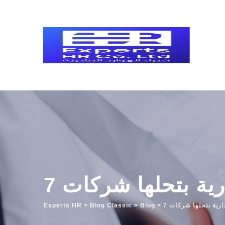
Skip
to
content
Experts HR
>
Blog Classic
>
Blog
>