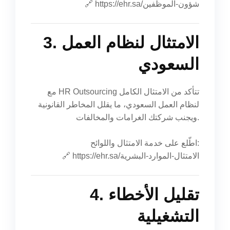
🔗
https://ehr.sa/شؤون-الموظفين
3. الامتثال لنظام العمل
السعودي
مع HR Outsourcing تتأكد من الامتثال الكامل
لنظام العمل السعودي، ما يقلل المخاطر القانونية
ويجنب شركتك الغرامات والمخالفات.
اطّلع على خدمة الامتثال واللوائح:
🔗
https://ehr.sa/الامتثال-الموارد-البشرية
4. تقليل الأخطاء
التشغيلية