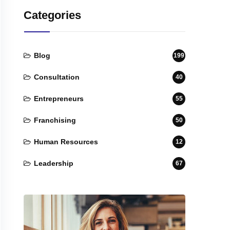
Categories
Blog
199
Consultation
40
Entrepreneurs
55
Franchising
50
Human Resources
12
Leadership
67