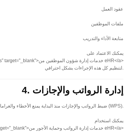
عقود العمل
ملفات الموظفين
متابعة الأداء والتدريب
يمكنك الاعتماد على
<a href=”https://ehr.com.sa/employee-affairs” target=”_blank”>خدمات إدارة شؤون الموظفين من eHR</a>
لتنظيم كل هذه الإجراءات بشكل احترافي.
4. إدارة الرواتب والإجازات
ضبط الرواتب والإجازات منذ البداية يمنع الأخطاء والغرامات ويضمن الامتثال لنظام حماية الأجور (WPS).
يمكنك استخدام
<a href=”https://ehr.com.sa/payroll” target=”_blank”>خدمات إدارة الرواتب وحماية الأجور من eHR</a>