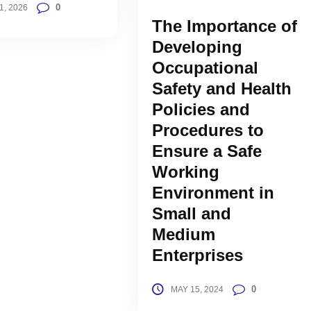
0
1, 2026
The Importance of
Developing
Occupational
Safety and Health
Policies and
Procedures to
Ensure a Safe
Working
Environment in
Small and
Medium
Enterprises
0
MAY 15, 2024