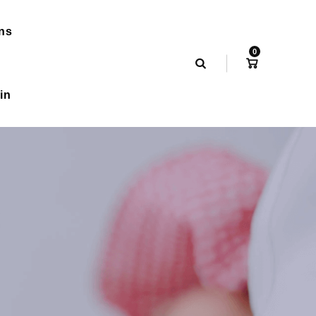
ns
0
in