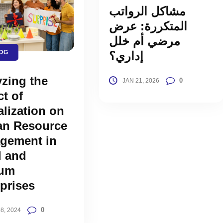
مشاكل الرواتب
المتكررة: عرض
مرضي أم خلل
OG
إداري؟
zing the
0
JAN 21, 2026
t of
lization on
n Resource
gement in
l and
um
prises
0
8, 2024