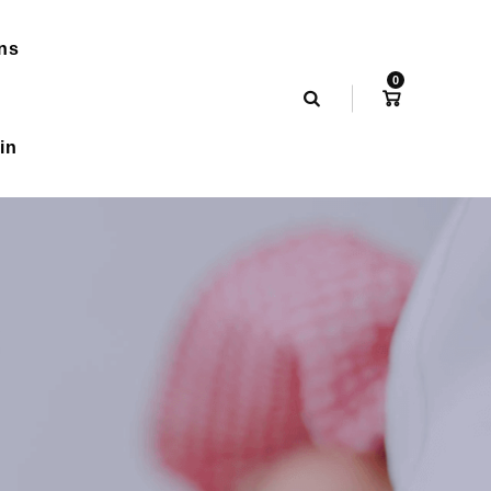
ns
0
in