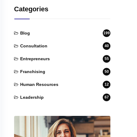
Categories
Blog
199
Consultation
40
Entrepreneurs
55
Franchising
50
Human Resources
12
Leadership
67