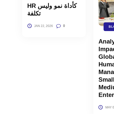
HR كأداة نمو وليس
تكلفة
0
JAN 22, 2026
BL
Analy
Impac
Globa
Huma
Mana
Smal
Medi
Enter
MAY 0