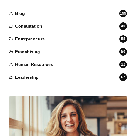
Blog
199
Consultation
40
Entrepreneurs
55
Franchising
50
Human Resources
12
Leadership
67