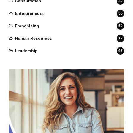
Consultation
40
Entrepreneurs
55
Franchising
50
Human Resources
12
Leadership
67