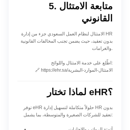
5. متابعة الامتثال
القانوني
الامتثال لنظام العمل السعودي جزء من إدارة HR
بدون تعقيد، حيث يضمن تجنب المخالفات القانونية
والغرامات.
اطّلع على خدمة الامتثال واللوائح:
https://ehr.sa/الامتثال-الموارد-البشرية
🔗
لماذا تختار eHR؟
توفر eHR حلولاً متكاملة لتسهيل إدارة HR بدون
تعقيد للشركات الصغيرة والمتوسطة، بما يشمل:
أتمتة الرواتب والإجازات