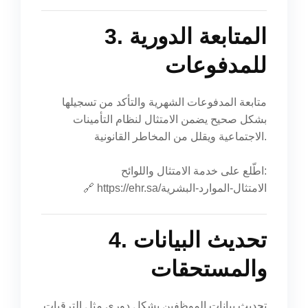
3. المتابعة الدورية
للمدفوعات
متابعة المدفوعات الشهرية والتأكد من تسجيلها
بشكل صحيح يضمن الامتثال لنظام التأمينات
الاجتماعية ويقلل من المخاطر القانونية.
اطّلع على خدمة الامتثال واللوائح:
https://ehr.sa/الامتثال-الموارد-البشرية
🔗
4. تحديث البيانات
والمستحقات
تحديث بيانات الموظفين بشكل دوري مثل الترقيات