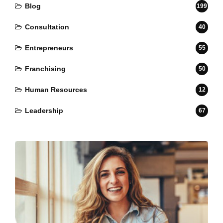
Blog
199
Consultation
40
Entrepreneurs
55
Franchising
50
Human Resources
12
Leadership
67