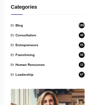
Categories
Blog
199
Consultation
40
Entrepreneurs
55
Franchising
50
Human Resources
12
Leadership
67