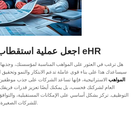
اجعل عملية استقطاب المواهب سلسة وفعالة مع eHR
هل ترغب في العثور على المواهب المناسبة لمؤسستك، وجذبها،
سيساعدك هذا على بناء قوى عاملة تدعم الابتكار والنمو وتحقيق 
المواهب
الاستراتيجية، فإنها تساعد الشركات على جذب موظفين ذو
العام لشركتك فحسب، بل يمكنك أيضًا تعزيز قدرات فريقك
التوظيف. تركز بشكل أساسي على الإمكانات المستقبلية، والتوافق ا
للشركات الصغيرة والمتوسطة، والشركات الناشئة، والشركات الناشئة.