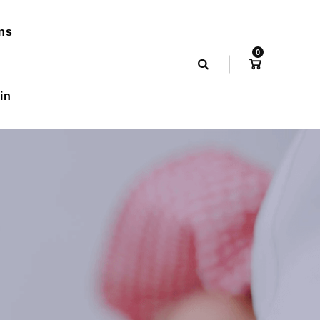
ns
0
in