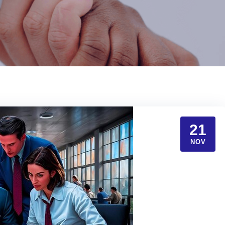
21
NOV