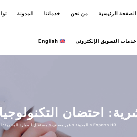
الصفحة الرئيسية
من نحن
خدماتنا
المدونة
توا
خدمات التسويق الإلكترونى
English
ية: احتضان التكنولوجيا 
Experts HR
>
المدونة
>
غير مصنف
>
مستقبل الموارد البشرية: اح