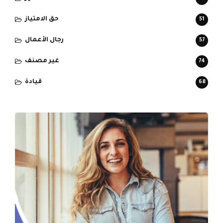
حق الامتياز
51
رجال الأعمال
57
غير مصنف
74
قيادة
68