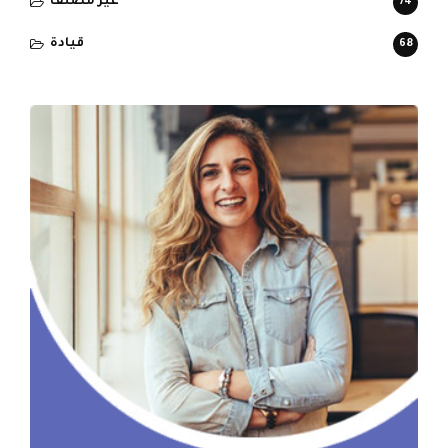
غير مصنف
74
قيادة
68