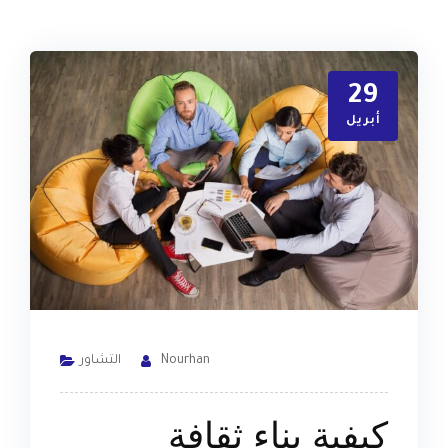
29
أبريل
Nourhan
التشاور
كيفية بناء ثقافة