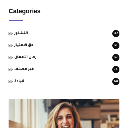
Categories
التشاور
42
حق الامتياز
51
رجال الأعمال
57
غير مصنف
74
قيادة
68