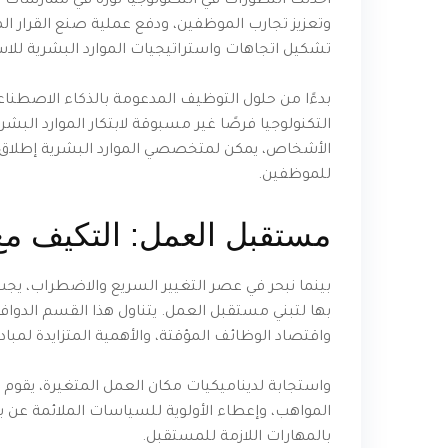
أحدثت التطورات في التكنولوجيا ثورة في ممارسات
وتعزيز تجارب الموظفين، ودفع عملية صنع القرار ال
تشكيل اتجاهات واستراتيجيات الموارد البشرية للاس
بدءًا من حلول التوظيف المدعومة بالذكاء الاصطناعي
التكنولوجيا فرصًا غير مسبوقة لابتكار الموارد البشر
الأشخاص، يمكن لمتخصصي الموارد البشرية إطلا
للموظفين.
مستقبل العمل: التكيف مع 
بينما نبحر في عصر التغيير السريع والاضطراب، يج
بها لتبني مستقبل العمل. يتناول هذا القسم الدوافع
واقتصاد الوظائف المؤقتة، والأهمية المتزايدة لمباد
واستجابة لديناميكيات مكان العمل المتغيرة، يقوم ق
المواهب، وإعطاء الأولوية للسياسات الملائمة عن بع
بالمهارات اللازمة للمستقبل.