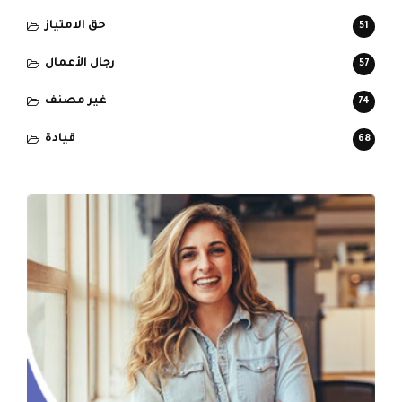
حق الامتياز
51
رجال الأعمال
57
غير مصنف
74
قيادة
68