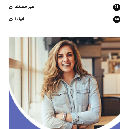
غير مصنف
74
قيادة
68