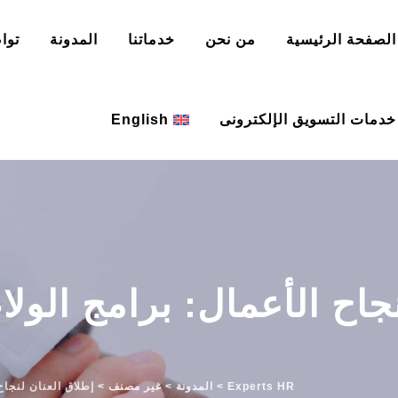
الصفحة الرئيسية
من نحن
خدماتنا
المدونة
توا
خدمات التسويق الإلكترونى
English
جاح الأعمال: برامج الول
ا
Experts HR
>
المدونة
>
غير مصنف
>
إطلاق العنان لنجاح