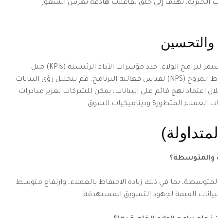
ادرات الخيرية، تهدف إلى خلق تفاعلات هادفة تغرس الشعور
 والتحسين
يعد القياس الفعال أمرًا بالغ الأهمية للتحسين المستمر لبرامج الولاء. حدد مؤشرات الأداء الرئيسية (KPIs) مثل
معدل الاحتفاظ بالعملاء، وتكرار الشراء، وصافي نقاط المروج (NPS) لقياس فعالية البرنامج. قم بتحليل رؤى البيانات
ل اعتماد نهج قائم على البيانات، يمكن للشركات تعزيز مبادرات
ت العملاء المتطورة وديناميكيات السوق.
لمتداولة)
رة والمتوسطة؟
متوسطة، بما في ذلك زيادة الاحتفاظ بالعملاء، وارتفاع متوسط ​​
البيانات القيمة لجهود التسويق المستهدفة.