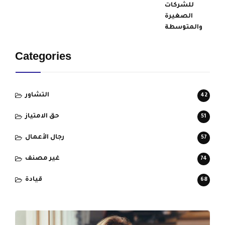
Categories
التشاور
42
حق الامتياز
51
رجال الأعمال
57
غير مصنف
74
قيادة
68