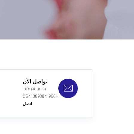
تواصل الآن
info@ehr.sa
+966 0541389384
اتصل